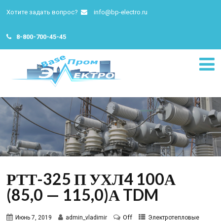
Хотите задать вопрос?
info@bp-electro.ru
8-800-700-45-45
РТТ-325 П УХЛ4 100А
(85,0 — 115,0)А TDM
Off
Июнь 7, 2019
admin_vladimir
Электротепловые