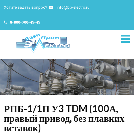
Хотите задать вопрос?
info@bp-electro.ru
8-800-700-45-45
РПБ-1/1П У3 TDM (100А,
правый привод, без плавких
вставок)