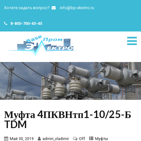
Хотите задать вопрос?
info@bp-electro.ru
8-800-700-45-45
Муфта 4ПКВНтп1-10/25-Б
TDM
Off
Май 30, 2019
admin_vladimir
Муфты