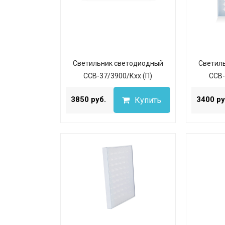
Светильник светодиодный
Светил
ССВ-37/3900/Кхх (П)
ССВ-
...
3850 руб.
3400 ру
Купить