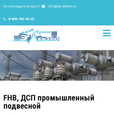
Хотите задать вопрос?
info@bp-electro.ru
8-800-700-45-45
FHB, ДСП промышленный
подвесной